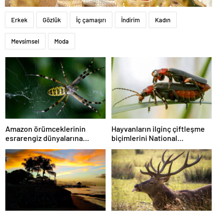
Erkek
Gözlük
İç çamaşırı
İndirim
Kadın
Mevsimsel
Moda
Amazon örümceklerinin
Hayvanların ilginç çiftleşme
esrarengiz dünyalarına
biçimlerini National
gitmeye hazır olun.
Geographic görüntüledi.