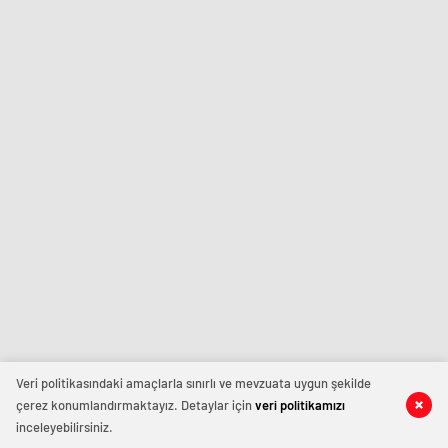
Veri politikasındaki amaçlarla sınırlı ve mevzuata uygun şekilde
çerez konumlandırmaktayız. Detaylar için
veri politikamızı
inceleyebilirsiniz.