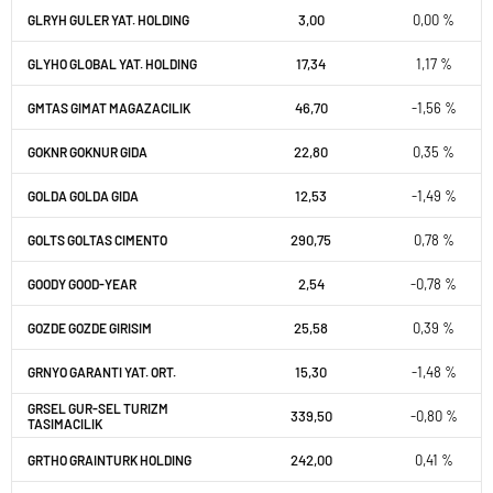
3,00
0,00 %
GLRYH GULER YAT. HOLDING
17,34
1,17 %
GLYHO GLOBAL YAT. HOLDING
46,70
-1,56 %
GMTAS GIMAT MAGAZACILIK
22,80
0,35 %
GOKNR GOKNUR GIDA
12,53
-1,49 %
GOLDA GOLDA GIDA
290,75
0,78 %
GOLTS GOLTAS CIMENTO
2,54
-0,78 %
GOODY GOOD-YEAR
25,58
0,39 %
GOZDE GOZDE GIRISIM
15,30
-1,48 %
GRNYO GARANTI YAT. ORT.
GRSEL GUR-SEL TURIZM
339,50
-0,80 %
TASIMACILIK
242,00
0,41 %
GRTHO GRAINTURK HOLDING