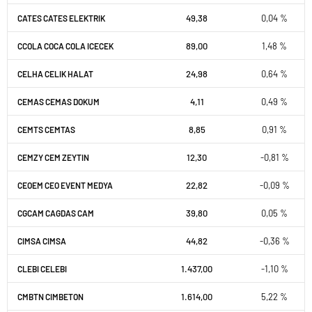
49,38
0,04 %
CATES CATES ELEKTRIK
89,00
1,48 %
CCOLA COCA COLA ICECEK
24,98
0,64 %
CELHA CELIK HALAT
4,11
0,49 %
CEMAS CEMAS DOKUM
8,85
0,91 %
CEMTS CEMTAS
12,30
-0,81 %
CEMZY CEM ZEYTIN
22,82
-0,09 %
CEOEM CEO EVENT MEDYA
39,80
0,05 %
CGCAM CAGDAS CAM
44,82
-0,36 %
CIMSA CIMSA
1.437,00
-1,10 %
CLEBI CELEBI
1.614,00
5,22 %
CMBTN CIMBETON