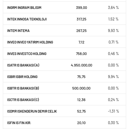
399,00
3,64 %
INGRM INGRAM BILISIM
317,25
1,52 %
INTEK INNOSA TEKNOLOJI
267,25
9,93 %
INTEM INTEMA
7,12
0,71 %
INVEO INVEO YATIRIM HOLDING
758,00
0,46 %
INVES INVESTCO HOLDING
4.950.000,00
0,00 %
ISATR IS BANKASI (A)
75,75
9,94 %
ISBIR ISBIR HOLDING
500.000,00
0,00 %
ISBTR IS BANKASI (B)
12,36
0,24 %
ISCTR IS BANKASI (C)
52,75
-1,31 %
ISDMR ISKENDERUN DEMIR CELIK
20,10
0,30 %
ISFIN IS FIN.KIR.