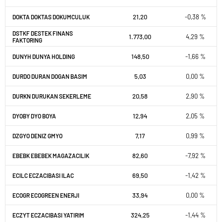
21,20
-0,38 %
DOKTA DOKTAS DOKUMCULUK
DSTKF DESTEK FINANS
1.773,00
4,29 %
FAKTORING
148,50
-1,66 %
DUNYH DUNYA HOLDING
5,03
0,00 %
DURDO DURAN DOGAN BASIM
20,58
2,90 %
DURKN DURUKAN SEKERLEME
12,94
2,05 %
DYOBY DYO BOYA
7,17
0,99 %
DZGYO DENIZ GMYO
82,60
-7,92 %
EBEBK EBEBEK MAGAZACILIK
69,50
-1,42 %
ECILC ECZACIBASI ILAC
33,94
0,00 %
ECOGR ECOGREEN ENERJI
324,25
-1,44 %
ECZYT ECZACIBASI YATIRIM