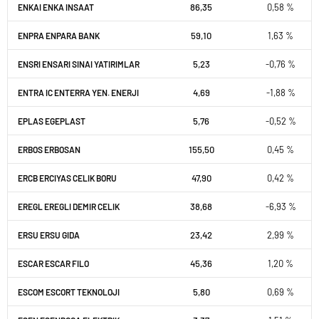
86,35
0,58 %
ENKAI ENKA INSAAT
59,10
1,63 %
ENPRA ENPARA BANK
5,23
-0,76 %
ENSRI ENSARI SINAI YATIRIMLAR
4,69
-1,88 %
ENTRA IC ENTERRA YEN. ENERJI
5,76
-0,52 %
EPLAS EGEPLAST
155,50
0,45 %
ERBOS ERBOSAN
47,90
0,42 %
ERCB ERCIYAS CELIK BORU
38,68
-6,93 %
EREGL EREGLI DEMIR CELIK
23,42
2,99 %
ERSU ERSU GIDA
45,36
1,20 %
ESCAR ESCAR FILO
5,80
0,69 %
ESCOM ESCORT TEKNOLOJI