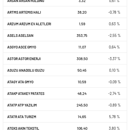
3,32
0,61 %
ARSAN ARSAN HOLDING
38,20
-0,78 %
ARTMS ARTEMIS HALI
1,59
0,63 %
ARZUM ARZUM EV ALETLERI
353,75
-2,55 %
ASELS ASELSAN
11,07
0,64 %
ASGYO ASCE GMYO
308,50
-3,37 %
ASTOR ASTOR ENERJI
50,45
0,10 %
ASUZU ANADOLU ISUZU
10,59
-0,09 %
ATAGY ATA GMYO
48,24
-2,74 %
ATAKP ATAKEY PATATES
245,50
-0,89 %
ATATP ATP YAZILIM
14,65
5,78 %
ATATR ATA TURIZM
106,40
3,80 %
ATEKS AKIN TEKSTIL