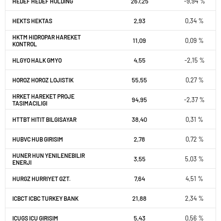
267,25
-9,94 %
HEDEF HEDEF HOLDING
2,93
0,34 %
HEKTS HEKTAS
HKTM HIDROPAR HAREKET
11,09
0,09 %
KONTROL
4,55
-2,15 %
HLGYO HALK GMYO
55,55
0,27 %
HOROZ HOROZ LOJISTIK
HRKET HAREKET PROJE
94,95
-2,37 %
TASIMACILIGI
38,40
0,31 %
HTTBT HITIT BILGISAYAR
2,78
0,72 %
HUBVC HUB GIRISIM
HUNER HUN YENILENEBILIR
3,55
5,03 %
ENERJI
7,64
4,51 %
HURGZ HURRIYET GZT.
21,88
2,34 %
ICBCT ICBC TURKEY BANK
5,43
0,56 %
ICUGS ICU GIRISIM