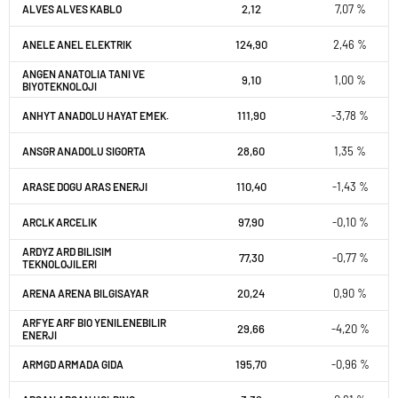
2,12
7,07 %
ALVES ALVES KABLO
124,90
2,46 %
ANELE ANEL ELEKTRIK
ANGEN ANATOLIA TANI VE
9,10
1,00 %
BIYOTEKNOLOJI
111,90
-3,78 %
ANHYT ANADOLU HAYAT EMEK.
28,60
1,35 %
ANSGR ANADOLU SIGORTA
110,40
-1,43 %
ARASE DOGU ARAS ENERJI
97,90
-0,10 %
ARCLK ARCELIK
ARDYZ ARD BILISIM
77,30
-0,77 %
TEKNOLOJILERI
20,24
0,90 %
ARENA ARENA BILGISAYAR
ARFYE ARF BIO YENILENEBILIR
29,66
-4,20 %
ENERJI
195,70
-0,96 %
ARMGD ARMADA GIDA