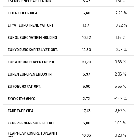
3,37
1,51 %
ESEN ESENBOGA ELEKTRIK
5,69
-2,74 %
ETILR ETILER GIDA
13,71
-0,22 %
ETYAT EURO TREND YAT. ORT.
10,62
1,14 %
EUHOL EURO YATIRIM HOLDING
12,80
-0,78 %
EUKYO EURO KAPITAL YAT. ORT.
91,70
0,66 %
EUPWR EUROPOWER ENERJI
3,97
2,06 %
EUREN EUROPEN ENDUSTRI
5,90
5,55 %
EUYO EURO YAT. ORT.
2,72
-1,09 %
EYGYO EYG GMYO
17,43
3,57 %
FADE FADE GIDA
3,06
1,66 %
FENER FENERBAHCE FUTBOL
FLAP FLAP KONGRE TOPLANTI
10,05
0,20 %