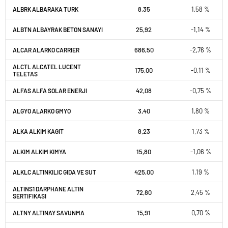
8,35
1,58 %
ALBRK ALBARAKA TURK
25,92
-1,14 %
ALBTN ALBAYRAK BETON SANAYI
686,50
-2,76 %
ALCAR ALARKO CARRIER
ALCTL ALCATEL LUCENT
175,00
-0,11 %
TELETAS
42,08
-0,75 %
ALFAS ALFA SOLAR ENERJI
3,40
1,80 %
ALGYO ALARKO GMYO
8,23
1,73 %
ALKA ALKIM KAGIT
15,80
-1,06 %
ALKIM ALKIM KIMYA
425,00
1,19 %
ALKLC ALTINKILIC GIDA VE SUT
ALTINS1 DARPHANE ALTIN
72,80
2,45 %
SERTIFIKASI
15,91
0,70 %
ALTNY ALTINAY SAVUNMA