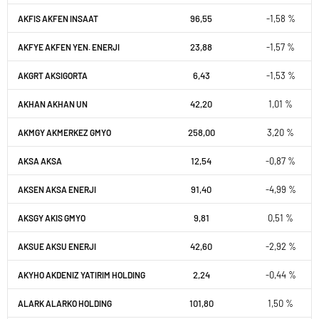
96,55
-1,58 %
AKFIS AKFEN INSAAT
23,88
-1,57 %
AKFYE AKFEN YEN. ENERJI
6,43
-1,53 %
AKGRT AKSIGORTA
42,20
1,01 %
AKHAN AKHAN UN
258,00
3,20 %
AKMGY AKMERKEZ GMYO
12,54
-0,87 %
AKSA AKSA
91,40
-4,99 %
AKSEN AKSA ENERJI
9,81
0,51 %
AKSGY AKIS GMYO
42,60
-2,92 %
AKSUE AKSU ENERJI
2,24
-0,44 %
AKYHO AKDENIZ YATIRIM HOLDING
101,80
1,50 %
ALARK ALARKO HOLDING