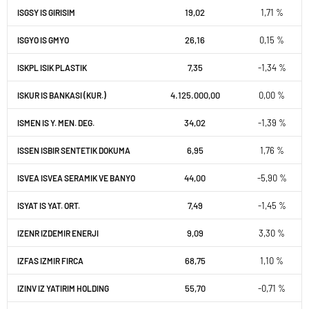
19,02
1,71 %
ISGSY IS GIRISIM
26,16
0,15 %
ISGYO IS GMYO
7,35
-1,34 %
ISKPL ISIK PLASTIK
4.125.000,00
0,00 %
ISKUR IS BANKASI (KUR.)
34,02
-1,39 %
ISMEN IS Y. MEN. DEG.
6,95
1,76 %
ISSEN ISBIR SENTETIK DOKUMA
44,00
-5,90 %
ISVEA ISVEA SERAMIK VE BANYO
7,49
-1,45 %
ISYAT IS YAT. ORT.
9,09
3,30 %
IZENR IZDEMIR ENERJI
68,75
1,10 %
IZFAS IZMIR FIRCA
55,70
-0,71 %
IZINV IZ YATIRIM HOLDING