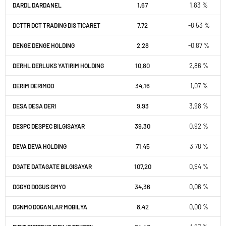
1,67
1,83 %
DARDL DARDANEL
7,72
-8,53 %
DCTTR DCT TRADING DIS TICARET
2,28
-0,87 %
DENGE DENGE HOLDING
10,80
2,86 %
DERHL DERLUKS YATIRIM HOLDING
34,16
1,07 %
DERIM DERIMOD
9,93
3,98 %
DESA DESA DERI
39,30
0,92 %
DESPC DESPEC BILGISAYAR
71,45
3,78 %
DEVA DEVA HOLDING
107,20
0,94 %
DGATE DATAGATE BILGISAYAR
34,36
0,06 %
DGGYO DOGUS GMYO
8,42
0,00 %
DGNMO DOGANLAR MOBILYA