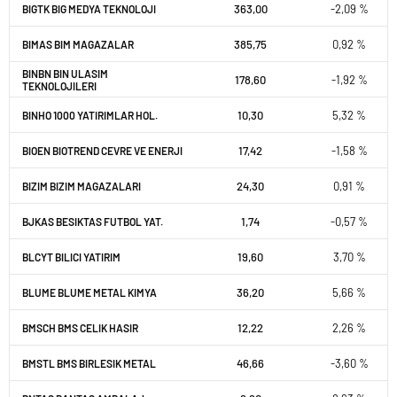
363,00
-2,09 %
BIGTK BIG MEDYA TEKNOLOJI
385,75
0,92 %
BIMAS BIM MAGAZALAR
BINBN BIN ULASIM
178,60
-1,92 %
TEKNOLOJILERI
10,30
5,32 %
BINHO 1000 YATIRIMLAR HOL.
17,42
-1,58 %
BIOEN BIOTREND CEVRE VE ENERJI
24,30
0,91 %
BIZIM BIZIM MAGAZALARI
1,74
-0,57 %
BJKAS BESIKTAS FUTBOL YAT.
19,60
3,70 %
BLCYT BILICI YATIRIM
36,20
5,66 %
BLUME BLUME METAL KIMYA
12,22
2,26 %
BMSCH BMS CELIK HASIR
46,66
-3,60 %
BMSTL BMS BIRLESIK METAL