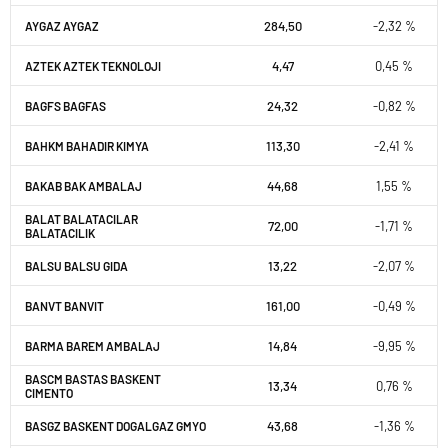
284,50
-2,32 %
AYGAZ AYGAZ
4,47
0,45 %
AZTEK AZTEK TEKNOLOJI
24,32
-0,82 %
BAGFS BAGFAS
113,30
-2,41 %
BAHKM BAHADIR KIMYA
44,68
1,55 %
BAKAB BAK AMBALAJ
BALAT BALATACILAR
72,00
-1,71 %
BALATACILIK
13,22
-2,07 %
BALSU BALSU GIDA
161,00
-0,49 %
BANVT BANVIT
14,84
-9,95 %
BARMA BAREM AMBALAJ
BASCM BASTAS BASKENT
13,34
0,76 %
CIMENTO
43,68
-1,36 %
BASGZ BASKENT DOGALGAZ GMYO