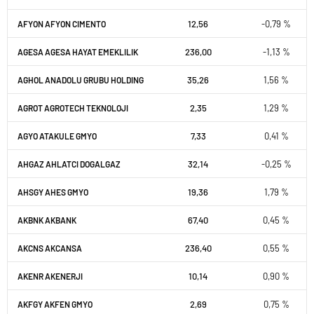
12,56
-0,79 %
AFYON AFYON CIMENTO
236,00
-1,13 %
AGESA AGESA HAYAT EMEKLILIK
35,26
1,56 %
AGHOL ANADOLU GRUBU HOLDING
2,35
1,29 %
AGROT AGROTECH TEKNOLOJI
7,33
0,41 %
AGYO ATAKULE GMYO
32,14
-0,25 %
AHGAZ AHLATCI DOGALGAZ
19,36
1,79 %
AHSGY AHES GMYO
67,40
0,45 %
AKBNK AKBANK
236,40
0,55 %
AKCNS AKCANSA
10,14
0,90 %
AKENR AKENERJI
2,69
0,75 %
AKFGY AKFEN GMYO