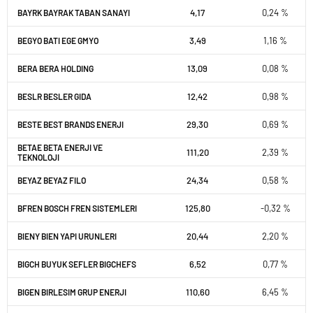
4,17
0,24 %
BAYRK BAYRAK TABAN SANAYI
3,49
1,16 %
BEGYO BATI EGE GMYO
13,09
0,08 %
BERA BERA HOLDING
12,42
0,98 %
BESLR BESLER GIDA
29,30
0,69 %
BESTE BEST BRANDS ENERJI
BETAE BETA ENERJI VE
111,20
2,39 %
TEKNOLOJI
24,34
0,58 %
BEYAZ BEYAZ FILO
125,80
-0,32 %
BFREN BOSCH FREN SISTEMLERI
20,44
2,20 %
BIENY BIEN YAPI URUNLERI
6,52
0,77 %
BIGCH BUYUK SEFLER BIGCHEFS
110,60
6,45 %
BIGEN BIRLESIM GRUP ENERJI