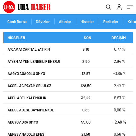
Canlı Borsa
Dövizler
Altınlar
Hisseler
Pariteler
Krit
HİSSELER
SON
DEĞİŞİM
9,18
0,77 %
A1CAP A1 CAPITAL YATIRIM
2,80
2,94 %
A1YEN A1 YENILENEBILIR ENERJI
12,87
-0,85 %
AAGYO AGAOGLU GMYO
128,50
2,47 %
ACSEL ACIPAYAM SELULOZ
32,42
9,97 %
ADEL ADEL KALEMCILIK
0,85
0,00 %
ADESE ADESE GAYRIMENKUL
55,00
-2,48 %
ADGYO ADRA GMYO
21,58
0,56 %
AEFES ANADOLU EFES