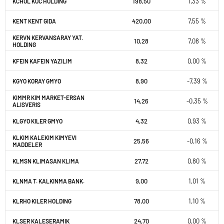
198,50
1,33 %
KCHOL KOC HOLDING
420,00
7,55 %
KENT KENT GIDA
KERVN KERVANSARAY YAT.
10,28
7,08 %
HOLDING
8,32
0,00 %
KFEIN KAFEIN YAZILIM
8,90
-7,39 %
KGYO KORAY GMYO
KIMMR KIM MARKET-ERSAN
14,26
-0,35 %
ALISVERIS
4,32
0,93 %
KLGYO KILER GMYO
KLKIM KALEKIM KIMYEVI
25,56
-0,16 %
MADDELER
27,72
0,80 %
KLMSN KLIMASAN KLIMA
9,00
1,01 %
KLNMA T. KALKINMA BANK.
78,00
1,10 %
KLRHO KILER HOLDING
24,70
0,00 %
KLSER KALESERAMIK