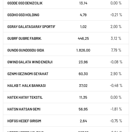
13,14
0,00 %
GSDDE GSD DENIZCILIK
4,79
-0,21 %
GSDHO GSD HOLDING
1,02
2,00 %
GSRAY GALATASARAY SPORTIF
446,25
3,12 %
GUBRF GUBRE FABRIK.
1.826,00
7,79 %
GUNDG GUNDOGDU GIDA
23,96
-0,08 %
GWIND GALATA WIND ENERJI
60,30
2,90 %
GZNMI GEZINOMI SEYAHAT
37,02
-0,48 %
HALKB T. HALK BANKASI
11,35
0,00 %
HATEK HATAY TEKSTIL
56,95
-1,81 %
HATSN HATSAN GEMI
2,64
-0,75 %
HDFGS HEDEF GIRISIM