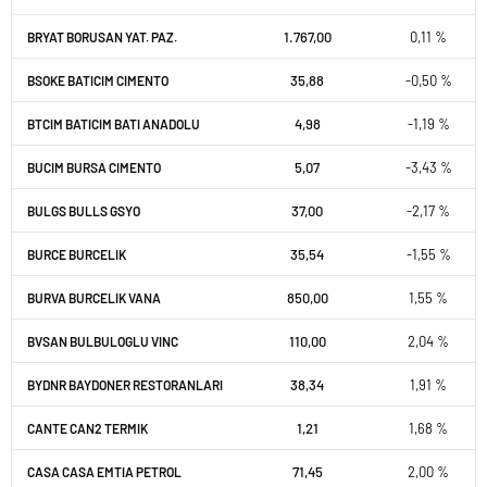
1.767,00
0,11 %
BRYAT BORUSAN YAT. PAZ.
35,88
-0,50 %
BSOKE BATICIM CIMENTO
4,98
-1,19 %
BTCIM BATICIM BATI ANADOLU
5,07
-3,43 %
BUCIM BURSA CIMENTO
37,00
-2,17 %
BULGS BULLS GSYO
35,54
-1,55 %
BURCE BURCELIK
850,00
1,55 %
BURVA BURCELIK VANA
110,00
2,04 %
BVSAN BULBULOGLU VINC
38,34
1,91 %
BYDNR BAYDONER RESTORANLARI
1,21
1,68 %
CANTE CAN2 TERMIK
71,45
2,00 %
CASA CASA EMTIA PETROL