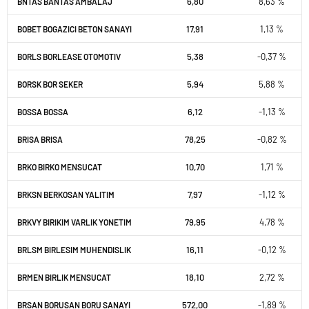
6,80
8,63 %
BNTAS BANTAS AMBALAJ
17,91
1,13 %
BOBET BOGAZICI BETON SANAYI
5,38
-0,37 %
BORLS BORLEASE OTOMOTIV
5,94
5,88 %
BORSK BOR SEKER
6,12
-1,13 %
BOSSA BOSSA
78,25
-0,82 %
BRISA BRISA
10,70
1,71 %
BRKO BIRKO MENSUCAT
7,97
-1,12 %
BRKSN BERKOSAN YALITIM
79,95
4,78 %
BRKVY BIRIKIM VARLIK YONETIM
16,11
-0,12 %
BRLSM BIRLESIM MUHENDISLIK
18,10
2,72 %
BRMEN BIRLIK MENSUCAT
572,00
-1,89 %
BRSAN BORUSAN BORU SANAYI