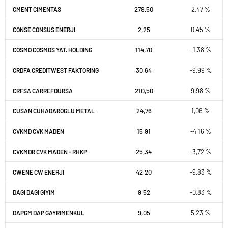
279,50
2,47 %
CMENT CIMENTAS
2,25
0,45 %
CONSE CONSUS ENERJI
114,70
-1,38 %
COSMO COSMOS YAT. HOLDING
30,64
-9,99 %
CRDFA CREDITWEST FAKTORING
210,50
9,98 %
CRFSA CARREFOURSA
24,76
1,06 %
CUSAN CUHADAROGLU METAL
15,91
-4,16 %
CVKMD CVK MADEN
25,34
-3,72 %
CVKMDR CVK MADEN - RHKP
42,20
-9,83 %
CWENE CW ENERJI
9,52
-0,83 %
DAGI DAGI GIYIM
9,05
5,23 %
DAPGM DAP GAYRIMENKUL