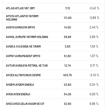
7,13
-0,42 %
ATLAS ATLAS YAT. ORT.
ATSYH ATLANTIS YATIRIM
111,00
-0,89 %
HOLDING
14,50
2,40 %
AVGYO AVRASYA GMYO
39,68
2,69 %
AVHOL AVRUPA YATIRIM HOLDING
3,83
1,59 %
AVOD A.V.O.D GIDA VE TARIM
51,80
1,07 %
AVPGY AVRUPAKENT GMYO
12,74
0,71 %
AVTUR AVRASYA PETROL VE TUR.
453,75
-2,10 %
AYCES ALTINYUNUS CESME
23,80
0,34 %
AYDEM AYDEM ENERJI
34,00
0,00 %
AYEN AYEN ENERJI
32,90
9,96 %
AYES AYES CELIK HASIR VE CIT