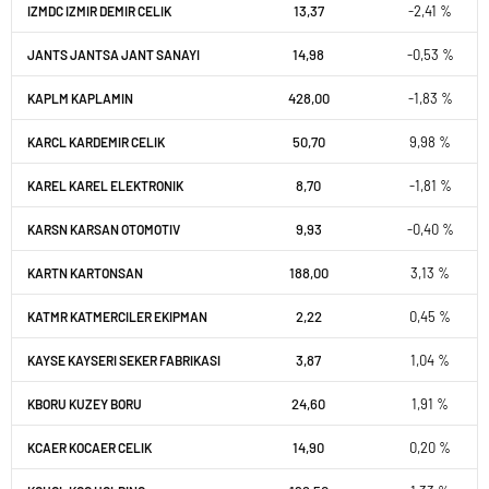
13,37
-2,41 %
IZMDC IZMIR DEMIR CELIK
14,98
-0,53 %
JANTS JANTSA JANT SANAYI
428,00
-1,83 %
KAPLM KAPLAMIN
50,70
9,98 %
KARCL KARDEMIR CELIK
8,70
-1,81 %
KAREL KAREL ELEKTRONIK
9,93
-0,40 %
KARSN KARSAN OTOMOTIV
188,00
3,13 %
KARTN KARTONSAN
2,22
0,45 %
KATMR KATMERCILER EKIPMAN
3,87
1,04 %
KAYSE KAYSERI SEKER FABRIKASI
24,60
1,91 %
KBORU KUZEY BORU
14,90
0,20 %
KCAER KOCAER CELIK