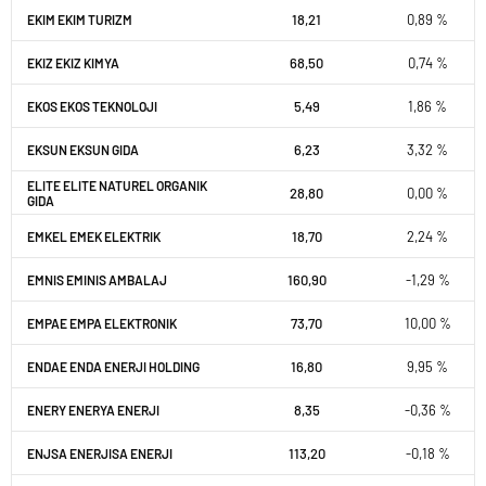
18,21
0,89 %
EKIM EKIM TURIZM
68,50
0,74 %
EKIZ EKIZ KIMYA
5,49
1,86 %
EKOS EKOS TEKNOLOJI
6,23
3,32 %
EKSUN EKSUN GIDA
ELITE ELITE NATUREL ORGANIK
28,80
0,00 %
GIDA
18,70
2,24 %
EMKEL EMEK ELEKTRIK
160,90
-1,29 %
EMNIS EMINIS AMBALAJ
73,70
10,00 %
EMPAE EMPA ELEKTRONIK
16,80
9,95 %
ENDAE ENDA ENERJI HOLDING
8,35
-0,36 %
ENERY ENERYA ENERJI
113,20
-0,18 %
ENJSA ENERJISA ENERJI