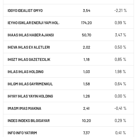
3,54
-2,21 %
IDGYO IDEALIST GMYO
174,20
0,99 %
IEYHO ISIKLAR ENERJI YAPI HOL.
50,70
3,47 %
IHAAS IHLAS HABER AJANSI
2,02
0,50 %
IHEVA IHLAS EV ALETLERI
1,18
0,85 %
IHGZT IHLAS GAZETECILIK
1,03
1,98 %
IHLAS IHLAS HOLDING
1,58
0,64 %
IHLGM IHLAS GAYRIMENKUL
1,26
0,00 %
IHYAY IHLAS YAYIN HOLDING
2,41
-0,41 %
IMASM IMAS MAKINA
10,20
0,29 %
INDES INDEKS BILGISAYAR
7,37
0,41 %
INFO INFO YATIRIM