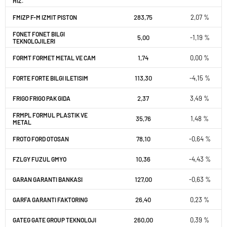
HIZ.
283,75
2,07 %
FMIZP F-M IZMIT PISTON
FONET FONET BILGI
5,00
-1,19 %
TEKNOLOJILERI
1,74
0,00 %
FORMT FORMET METAL VE CAM
113,30
-4,15 %
FORTE FORTE BILGI ILETISIM
2,37
3,49 %
FRIGO FRIGO PAK GIDA
FRMPL FORMUL PLASTIK VE
35,76
1,48 %
METAL
78,10
-0,64 %
FROTO FORD OTOSAN
10,36
-4,43 %
FZLGY FUZUL GMYO
127,00
-0,63 %
GARAN GARANTI BANKASI
26,40
0,23 %
GARFA GARANTI FAKTORING
260,00
0,39 %
GATEG GATE GROUP TEKNOLOJI