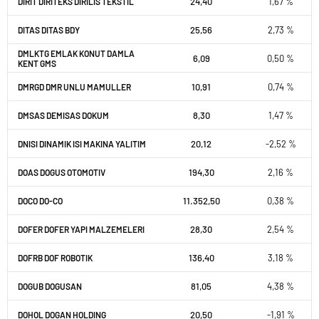
24,40
1,67 %
DIRIT DIRITEKS DIRILIS TEKSTIL
25,56
2,73 %
DITAS DITAS BDY
DMLKTG EMLAK KONUT DAMLA
6,09
0,50 %
KENT GMS
10,91
0,74 %
DMRGD DMR UNLU MAMULLER
8,30
1,47 %
DMSAS DEMISAS DOKUM
20,12
-2,52 %
DNISI DINAMIK ISI MAKINA YALITIM
194,30
2,16 %
DOAS DOGUS OTOMOTIV
11.352,50
0,38 %
DOCO DO-CO
28,30
2,54 %
DOFER DOFER YAPI MALZEMELERI
136,40
3,18 %
DOFRB DOF ROBOTIK
81,05
4,38 %
DOGUB DOGUSAN
20,50
-1,91 %
DOHOL DOGAN HOLDING