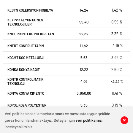
14,24
1,42 %
KLSYN KOLEKSIYON MOBILYA
KLYPV KALYON GUNES
59,40
0,59 %
TEKNOLOJILERI
22,82
3,35 %
KMPUR KIMTEKS POLIURETAN
11,42
-4,19 %
KNFRT KONFRUT TARIM
5,63
3,49 %
KOCMT KOC METALURJI
12,22
2,60 %
KONKA KONYA KAGIT
KONTR KONTROLMATIK
4,06
-3,33 %
TEKNOLOJI
3.650,00
0,41 %
KONYA KONYA CIMENTO
5,35
0,19 %
KOPOL KOZA POLYESTER
Veri politikasındaki amaçlarla sınırlı ve mevzuata uygun şekilde
68,40
-1,23 %
KORDS KORDSA TEKNIK TEKSTIL
çerez konumlandırmaktayız. Detaylar için
veri politikamızı
inceleyebilirsiniz.
12,63
0,40 %
KOTON KOTON MAGAZACILIK