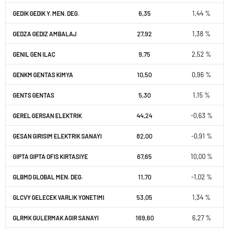
6,35
1,44 %
GEDIK GEDIK Y. MEN. DEG.
27,92
1,38 %
GEDZA GEDIZ AMBALAJ
9,75
2,52 %
GENIL GEN ILAC
10,50
0,96 %
GENKM GENTAS KIMYA
5,30
1,15 %
GENTS GENTAS
44,24
-0,63 %
GEREL GERSAN ELEKTRIK
82,00
-0,91 %
GESAN GIRISIM ELEKTRIK SANAYI
67,65
10,00 %
GIPTA GIPTA OFIS KIRTASIYE
11,70
-1,02 %
GLBMD GLOBAL MEN. DEG.
53,05
1,34 %
GLCVY GELECEK VARLIK YONETIMI
169,60
6,27 %
GLRMK GULERMAK AGIR SANAYI