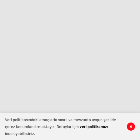
Veri politikasındaki amaçlarla sınırlı ve mevzuata uygun şekilde
çerez konumlandırmaktayız. Detaylar için
veri politikamızı
inceleyebilirsiniz.