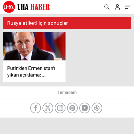
Rusya etiketi için sonuçlar
Putin’den Ermenistan’ı
yıkan açıklama:
Karabağ Azerbaycan’ın
ayrılmaz bir parçasıdır!
Temadam