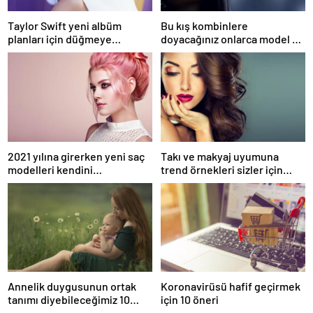
Taylor Swift yeni albüm
Bu kış kombinlere
planları için düğmeye
doyacağınız onlarca model ve
bastığını sosyal medyadan
onlarca detay.
duyurdu!
2021 yılına girerken yeni saç
Takı ve makyaj uyumuna
modelleri kendini
trend örnekleri sizler için
göstermeye başladı.
derledik.
Annelik duygusunun ortak
Koronavirüsü hafif geçirmek
tanımı diyebileceğimiz 10
için 10 öneri
başlık.