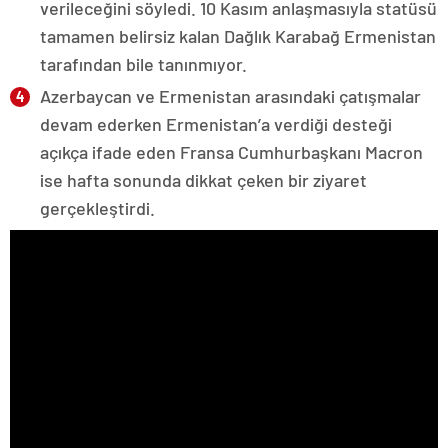
verileceğini söyledi. 10 Kasım anlaşmasıyla statüsü
tamamen belirsiz kalan Dağlık Karabağ Ermenistan
tarafından bile tanınmıyor.
Azerbaycan ve Ermenistan arasındaki çatışmalar
devam ederken Ermenistan’a verdiği desteği
açıkça ifade eden Fransa Cumhurbaşkanı Macron
ise hafta sonunda dikkat çeken bir ziyaret
gerçekleştirdi.