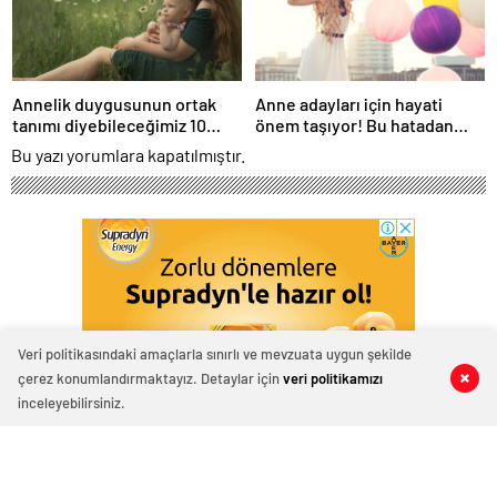
Annelik duygusunun ortak
Anne adayları için hayati
tanımı diyebileceğimiz 10
önem taşıyor! Bu hatadan
başlık.
kaçının
Bu yazı yorumlara kapatılmıştır.
Veri politikasındaki amaçlarla sınırlı ve mevzuata uygun şekilde
çerez konumlandırmaktayız. Detaylar için
veri politikamızı
0
0
0
0
inceleyebilirsiniz.