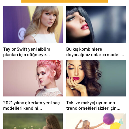
Taylor Swift yeni albüm
Bu kış kombinlere
planları için düğmeye
doyacağınız onlarca model ve
bastığını sosyal medyadan
onlarca detay.
duyurdu!
2021 yılına girerken yeni saç
Takı ve makyaj uyumuna
modelleri kendini
trend örnekleri sizler için
göstermeye başladı.
derledik.