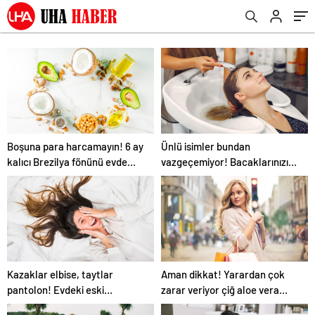
Boşuna para harcamayın! 6 ay
Ünlü isimler bundan
kalıcı Brezilya fönünü evde
vazgeçemiyor! Bacaklarınızı
yapın…
kuru fırçalarsanız…
Kazaklar elbise, taytlar
Aman dikkat! Yarardan çok
pantolon! Evdeki eski
zarar veriyor çiğ aloe vera
kıyafetleri yenilemek için 5
suyu…