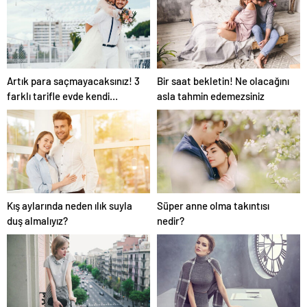
Artık para saçmayacaksınız! 3
Bir saat bekletin! Ne olacağını
farklı tarifle evde kendi
asla tahmin edemezsiniz
kremimizi yapıyoruz!
Kış aylarında neden ılık suyla
Süper anne olma takıntısı
duş almalıyız?
nedir?