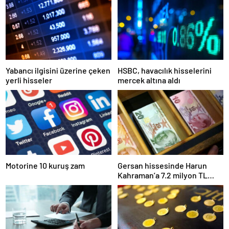
Yabancı ilgisini üzerine çeken
HSBC, havacılık hisselerini
yerli hisseler
mercek altına aldı
Motorine 10 kuruş zam
Gersan hissesinde Harun
Kahraman’a 7.2 milyon TL
para cezası