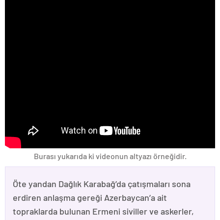
Burası yukarıda ki videonun altyazı örneğidir.
Öte yandan Dağlık Karabağ’da çatışmaları sona
erdiren anlaşma gereği Azerbaycan’a ait
topraklarda bulunan Ermeni siviller ve askerler,