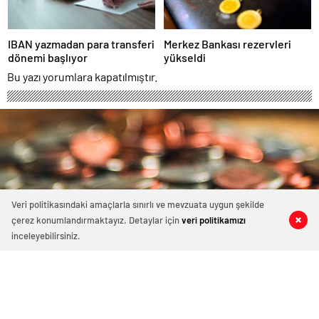
IBAN yazmadan para transferi
Merkez Bankası rezervleri
dönemi başlıyor
yükseldi
Bu yazı yorumlara kapatılmıştır.
Veri politikasındaki amaçlarla sınırlı ve mevzuata uygun şekilde
çerez konumlandırmaktayız. Detaylar için
veri politikamızı
0
0
0
0
inceleyebilirsiniz.
Kervan Gıda halka arzında talep