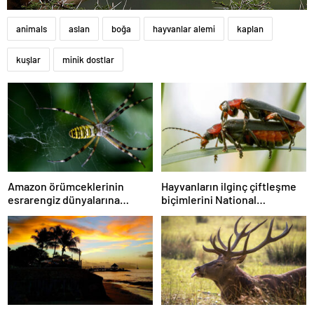
animals
aslan
boğa
hayvanlar alemi
kaplan
kuşlar
minik dostlar
Amazon örümceklerinin
Hayvanların ilginç çiftleşme
esrarengiz dünyalarına
biçimlerini National
gitmeye hazır olun.
Geographic görüntüledi.