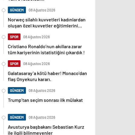
GÜNDEM
08 Ağustos 2026
Norweç silahlı kuvvetleri kadınlardan
oluşan özel kuvvetler eğitimlerini
başlattı.
SPOR
08 Ağustos 2026
Cristiano Ronaldo’nun akıllara zarar
tüm kariyerinin istatistiğini çıkardık !
SPOR
08 Ağustos 2026
Galatasaray’a kötü haber! Monaco’dan
flaş Onyekuru kararı.
GÜNDEM
08 Ağustos 2026
Trump’tan seçim sonrası ilk mülakat
GÜNDEM
08 Ağustos 2026
Avusturya başbakanı Sebastian Kurz
ile ilgili bilinmeyenler