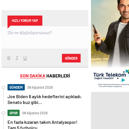
HIZLI YORUM YAP
GÖNDER
SON DAKİKA
HABERLERİ
GÜNDEM
08 Ağustos 2026
Joe Biden 6 aylık hedeflerini açıkladı.
Senato buz gibi…
SPOR
08 Ağustos 2026
En fazla kızaran takım Antalyaspor!
Tam 5 futbolcu….