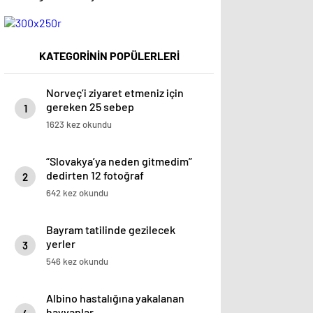
KATEGORİNİN POPÜLERLERİ
Norveç’i ziyaret etmeniz için
gereken 25 sebep
1
1623 kez okundu
“Slovakya’ya neden gitmedim”
dedirten 12 fotoğraf
2
642 kez okundu
Bayram tatilinde gezilecek
yerler
3
546 kez okundu
Albino hastalığına yakalanan
hayvanlar