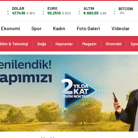
DOLAR
EURO
ALTIN
BITCOIN
47,7436
55,2510
6.660,55
0%
0.18%
0.32%
2,59
Ekonomi
Spor
Kadın
Foto Galeri
Videolar
Bilim & Teknoloji
Doğa
Hayvanlar
Magazin
Otomobil
Spo