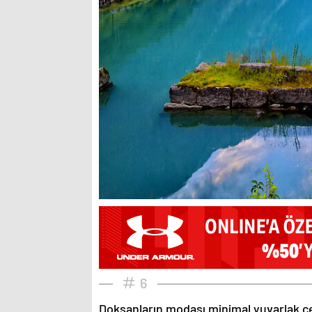
6
Doksanların modası minimal yuvarlak çe