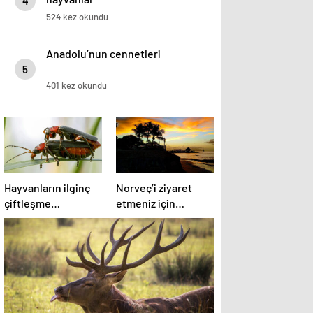
4
524 kez okundu
Anadolu’nun cennetleri
5
401 kez okundu
Hayvanların ilginç
Norveç’i ziyaret
çiftleşme
etmeniz için
biçimlerini National
gereken 25 sebep
Geographic
görüntüledi.