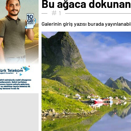
Bu ağaca dokunan 
1
Galerinin giriş yazısı burada yayınlanab