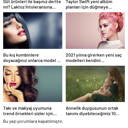
Süt ürünleri ile başınız dertte
Taylor Swift yeni albüm
mi? Laktoz İntoleransına
planları için düğmeye
sahip olabilirsiniz!
bastığını sosyal medyadan
duyurdu!
Bu kış kombinlere
2021 yılına girerken yeni saç
doyacağınız onlarca model ve
modelleri kendini
onlarca detay.
göstermeye başladı.
Takı ve makyaj uyumuna
Annelik duygusunun ortak
trend örnekleri sizler için
tanımı diyebileceğimiz 10
derledik.
başlık.
Bu yazı yorumlara kapatılmıştır.