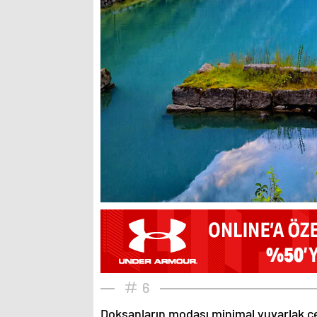
6
Doksanların modası minimal yuvarlak çe