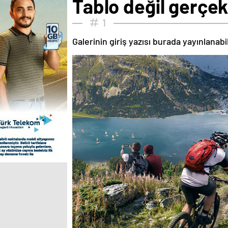
Tablo değil gerçe
1
Galerinin giriş yazısı burada yayınlanab