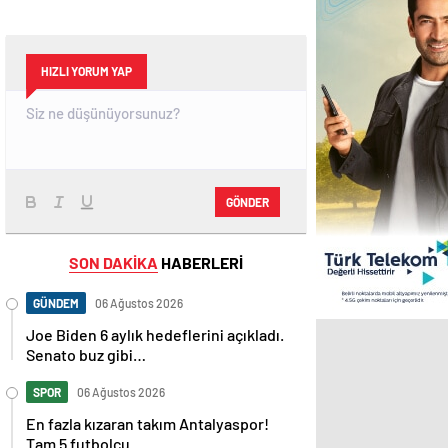
HIZLI YORUM YAP
GÖNDER
SON DAKİKA
HABERLERİ
GÜNDEM
06 Ağustos 2026
Joe Biden 6 aylık hedeflerini açıkladı.
Senato buz gibi…
SPOR
06 Ağustos 2026
En fazla kızaran takım Antalyaspor!
Tam 5 futbolcu….