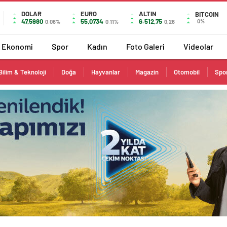
DOLAR
EURO
ALTIN
BITCOIN
47,5980
55,0734
6.512,75
0%
0.06%
0.11%
0,26
Ekonomi
Spor
Kadın
Foto Galeri
Videolar
Bilim & Teknoloji
Doğa
Hayvanlar
Magazin
Otomobil
Spo