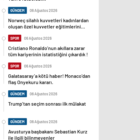
GÜNDEM
06 Ağustos 2026
Norweç silahlı kuvvetleri kadınlardan
oluşan özel kuvvetler eğitimlerini
başlattı.
SPOR
06 Ağustos 2026
Cristiano Ronaldo’nun akıllara zarar
tüm kariyerinin istatistiğini çıkardık !
SPOR
06 Ağustos 2026
Galatasaray’a kötü haber! Monaco’dan
flaş Onyekuru kararı.
GÜNDEM
06 Ağustos 2026
Trump’tan seçim sonrası ilk mülakat
GÜNDEM
06 Ağustos 2026
Avusturya başbakanı Sebastian Kurz
ile ilgili bilinmeyenler