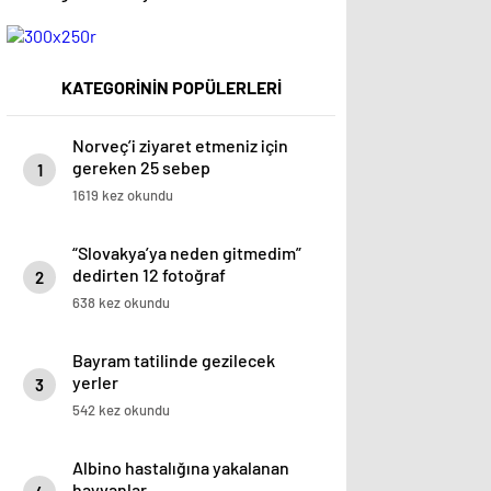
KATEGORİNİN POPÜLERLERİ
Norveç’i ziyaret etmeniz için
gereken 25 sebep
1
1619 kez okundu
“Slovakya’ya neden gitmedim”
dedirten 12 fotoğraf
2
638 kez okundu
Bayram tatilinde gezilecek
yerler
3
542 kez okundu
Albino hastalığına yakalanan
hayvanlar