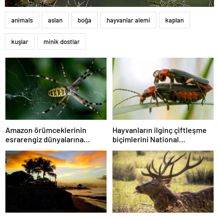
animals
aslan
boğa
hayvanlar alemi
kaplan
kuşlar
minik dostlar
Amazon örümceklerinin
Hayvanların ilginç çiftleşme
esrarengiz dünyalarına
biçimlerini National
gitmeye hazır olun.
Geographic görüntüledi.