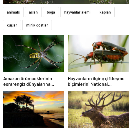
animals
aslan
boğa
hayvanlar alemi
kaplan
kuşlar
minik dostlar
Amazon örümceklerinin
Hayvanların ilginç çiftleşme
esrarengiz dünyalarına
biçimlerini National
gitmeye hazır olun.
Geographic görüntüledi.