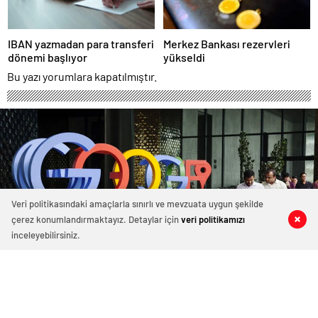
IBAN yazmadan para transferi
Merkez Bankası rezervleri
dönemi başlıyor
yükseldi
Bu yazı yorumlara kapatılmıştır.
Veri politikasındaki amaçlarla sınırlı ve mevzuata uygun şekilde
çerez konumlandırmaktayız. Detaylar için
veri politikamızı
0
0
0
0
inceleyebilirsiniz.
Google satın alımlara tam gaz devam