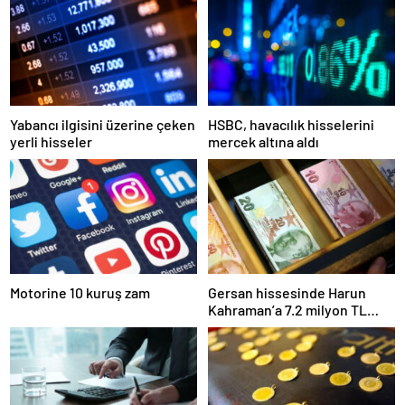
Yabancı ilgisini üzerine çeken
HSBC, havacılık hisselerini
yerli hisseler
mercek altına aldı
Motorine 10 kuruş zam
Gersan hissesinde Harun
Kahraman’a 7.2 milyon TL
para cezası