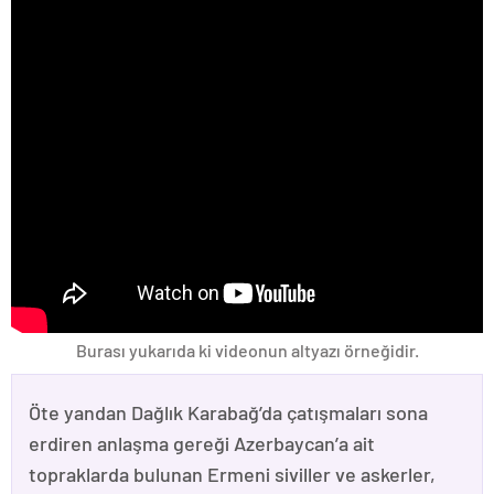
Burası yukarıda ki videonun altyazı örneğidir.
Öte yandan Dağlık Karabağ’da çatışmaları sona
erdiren anlaşma gereği Azerbaycan’a ait
topraklarda bulunan Ermeni siviller ve askerler,