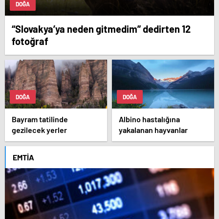
DOĞA
“Slovakya’ya neden gitmedim” dedirten 12
fotoğraf
DOĞA
DOĞA
Bayram tatilinde
Albino hastalığına
gezilecek yerler
yakalanan hayvanlar
EMTIA