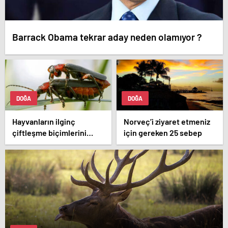
Barrack Obama tekrar aday neden olamıyor ?
DOĞA
DOĞA
Hayvanların ilginç
Norveç’i ziyaret etmeniz
çiftleşme biçimlerini
için gereken 25 sebep
National Geographic
görüntüledi.