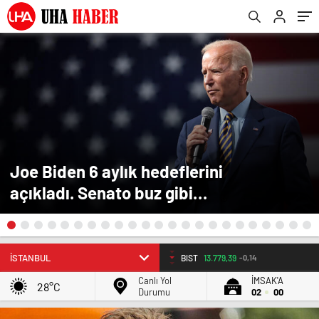
Joe Biden 6 aylık hedeflerini
açıkladı. Senato buz gibi…
BIST
13.779,39
-0,14
Canlı Yol
İMSAK'A
28°C
Durumu
02
00