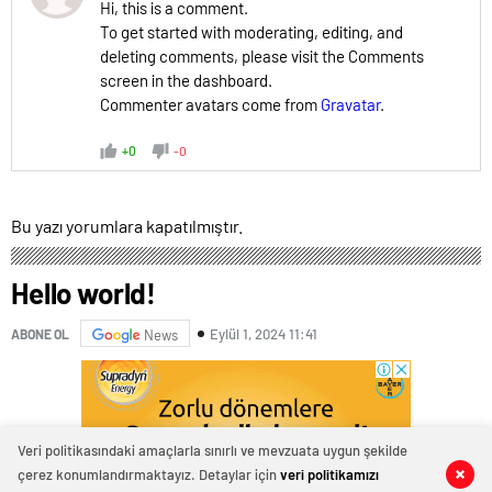
Hi, this is a comment.
To get started with moderating, editing, and
deleting comments, please visit the Comments
screen in the dashboard.
Commenter avatars come from
Gravatar
.
+0
-0
Bu yazı yorumlara kapatılmıştır.
Hello world!
Eylül 1, 2024 11:41
ABONE OL
News
Veri politikasındaki amaçlarla sınırlı ve mevzuata uygun şekilde
çerez konumlandırmaktayız. Detaylar için
veri politikamızı
0
0
1
1