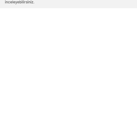
inceleyebilirsiniz.
Welcome to WordPress. This is your first post. Edit or
delete it, then start writing!