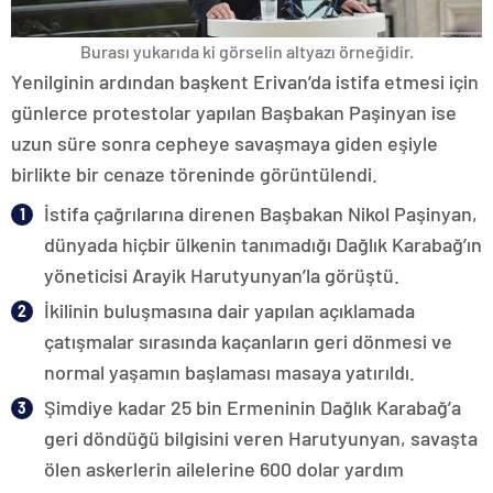
Burası yukarıda ki görselin altyazı örneğidir.
Yenilginin ardından başkent Erivan’da istifa etmesi için
günlerce protestolar yapılan Başbakan Paşinyan ise
uzun süre sonra cepheye savaşmaya giden eşiyle
birlikte bir cenaze töreninde görüntülendi.
İstifa çağrılarına direnen Başbakan Nikol Paşinyan,
dünyada hiçbir ülkenin tanımadığı Dağlık Karabağ’ın
yöneticisi Arayik Harutyunyan’la görüştü.
İkilinin buluşmasına dair yapılan açıklamada
çatışmalar sırasında kaçanların geri dönmesi ve
normal yaşamın başlaması masaya yatırıldı.
Şimdiye kadar 25 bin Ermeninin Dağlık Karabağ’a
geri döndüğü bilgisini veren Harutyunyan, savaşta
ölen askerlerin ailelerine 600 dolar yardım