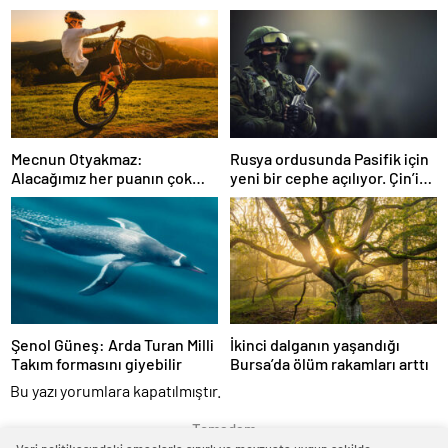
burada…
görmemiştiniz
Mecnun Otyakmaz:
Rusya ordusunda Pasifik için
Alacağımız her puanın çok
yeni bir cephe açılıyor. Çin’in
önemi var
ilk tepkisi!
Şenol Güneş: Arda Turan Milli
İkinci dalganın yaşandığı
Takım formasını giyebilir
Bursa’da ölüm rakamları arttı
Bu yazı yorumlara kapatılmıştır.
Temadam