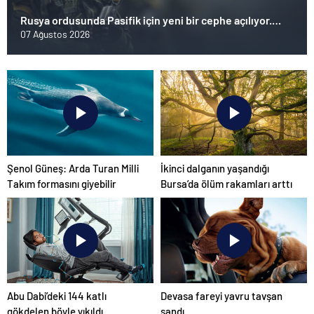
Rusya ordusunda Pasifik için yeni bir cephe açılıyor.
Çin’in ilk tepkisi!
07 Ağustos 2026
Şenol Güneş: Arda Turan Milli
İkinci dalganın yaşandığı
Takım formasını giyebilir
Bursa’da ölüm rakamları arttı
Abu Dabi’deki 144 katlı
Devasa fareyi yavru tavşan
gökdelen böyle yıkıldı
sandı