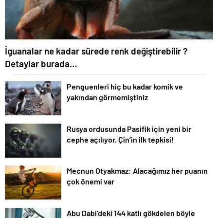
İguanalar ne kadar sürede renk değiştirebilir ?
Detaylar burada…
Penguenleri hiç bu kadar komik ve
yakından görmemiştiniz
Rusya ordusunda Pasifik için yeni bir
cephe açılıyor. Çin’in ilk tepkisi!
Mecnun Otyakmaz: Alacağımız her puanın
çok önemi var
Abu Dabi’deki 144 katlı gökdelen böyle